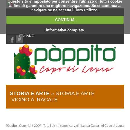
Questo sito è impostato per consentire l'utilizzo di tutti i cookie
al fine di garantire una migliore navigazione. Se si continua a
navigare se ne accetta il loro utilizzo.
CONTINUA
Informativa completa
ITALIANO
Chi Siamo
Contatti
STORIA E ARTE
» STORIA E ARTE
VICINO A RACALE
Pòppito - Copyright 2009 - Tutti i diritti sono riservati | La tua Guida nel Capo di Leuca