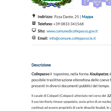
Indirizzo:
P.zza Dante, 25 |
Mappa
Telefono:
+39 0833 341568
Sito:
www.comunedicollepasso.gov.it
Email:
info@comune.collepasso.le.it
Descrizione
Collepasso
il toponimo, nella forma
Koulopatze
,
possibile traslitterazione ellenofona delle coeve
presenti in diversi documenti pubblici del tempo.
Il casale di Colopati (Colopaci) attestato nel corso del
12
il suo territorio rimase spopolato, ossia privo di un nucle
continuò ad essere proprietà di varie dinastie feudali, le 