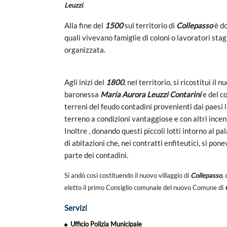
Leuzzi
.
Alla fine del
1500
sul territorio di
Collepasso
è d
quali vivevano famiglie di coloni o lavoratori st
organizzata.
Agli inizi del
1800
, nel territorio, si ricostituì il 
baronessa
Maria Aurora Leuzzi Contarini
e del c
terreni del feudo contadini provenienti dai paesi 
terreno a condizioni vantaggiose e con altri incent
Inoltre , donando questi piccoli lotti intorno al pa
di abitazioni che, nei contratti enfiteutici, si po
parte dei contadini.
Si andò così costituendo il nuovo villaggio di
Collepasso
,
eletto il primo Consiglio comunale del nuovo Comune di
Servizi
Ufficio Polizia Municipale