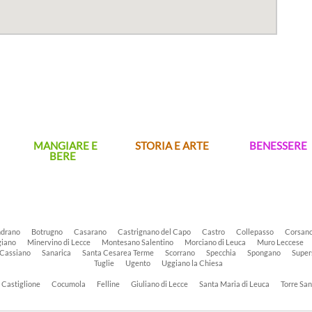
MANGIARE E
STORIA E ARTE
BENESSERE
BERE
drano
Botrugno
Casarano
Castrignano del Capo
Castro
Collepasso
Corsan
iano
Minervino di Lecce
Montesano Salentino
Morciano di Leuca
Muro Leccese
 Cassiano
Sanarica
Santa Cesarea Terme
Scorrano
Specchia
Spongano
Super
Tuglie
Ugento
Uggiano la Chiesa
Castiglione
Cocumola
Felline
Giuliano di Lecce
Santa Maria di Leuca
Torre Sa