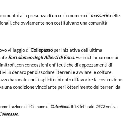
ocumentata la presenza di un certo numero di
masserie
nelle
agionali, che ovviamente non costituivano una comunità
nuovo villaggio di
Collepasso
per iniziativa dell'ultima
onte
Bartolomeo degli Alberti di Enno.
Essi richiamarono sui
limitrofi, con concessioni enfiteutiche di appezzamenti di
ivi in denaro per dissodare i terreni e avviare le colture.
lazzo baronale con l'esplicito intento di favorire la costruzione
neva una condizione vincolante per l'ottenimento dei terreni da
 come frazione del Comune di
Cutrofiano
.
Il 18 febbraio
1912
veniva
Collepasso
.