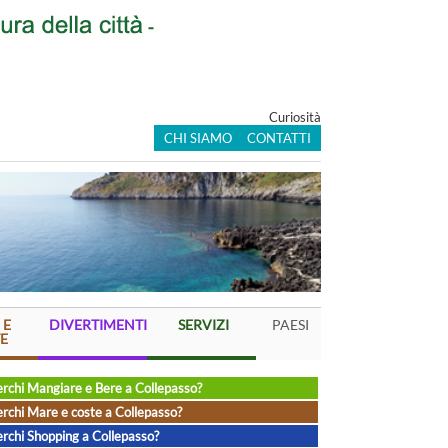
Curiosità
CHI SIAMO
CONTATTI
 E
DIVERTIMENTI
SERVIZI
PAESI
E
rchi Mangiare e Bere a Collepasso?
rchi Mare e coste a Collepasso?
rchi Shopping a Collepasso?