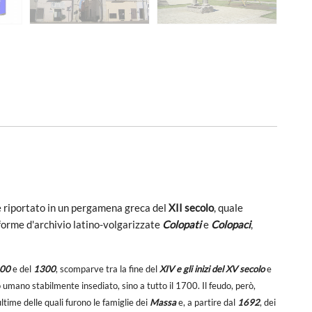
 è riportato in un pergamena greca del
XII secolo
, quale
 forme d'archivio latino-volgarizzate
Colopati
e
Colopaci
,
00
e del
1300
, scomparve tra la fine del
XIV e gli inizi del XV secolo
e
o umano stabilmente insediato, sino a tutto il 1700. Il feudo, però,
ultime delle quali furono le famiglie dei
Massa
e, a partire dal
1692
, dei