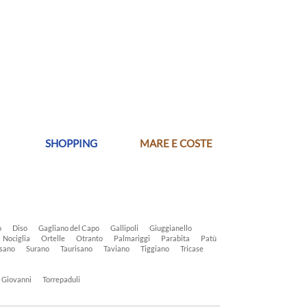
SHOPPING
MARE E COSTE
o
Diso
Gagliano del Capo
Gallipoli
Giuggianello
Nociglia
Ortelle
Otranto
Palmariggi
Parabita
Patù
sano
Surano
Taurisano
Taviano
Tiggiano
Tricase
n Giovanni
Torrepaduli