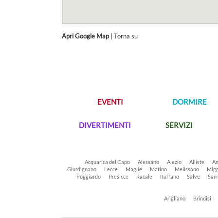
Apri Google Map
|
Torna su
EVENTI
DORMIRE
DIVERTIMENTI
SERVIZI
Acquarica del Capo
Alessano
Alezio
Alliste
An
Giurdignano
Lecce
Maglie
Matino
Melissano
Migg
Poggiardo
Presicce
Racale
Ruffano
Salve
San
Arigliano
Brindisi