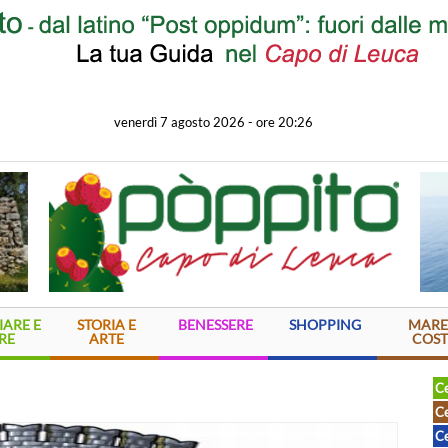
venerdì 7 agosto 2026
-
ore 20:26
ARE E
STORIA E
BENESSERE
SHOPPING
MARE
RE
ARTE
COST
Ce
Ce
Ce