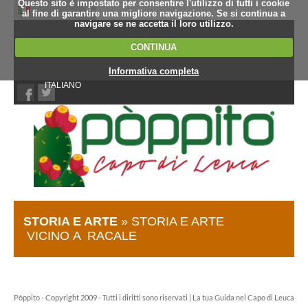
Questo sito è impostato per consentire l'utilizzo di tutti i cookie
al fine di garantire una migliore navigazione. Se si continua a
navigare se ne accetta il loro utilizzo.
CONTINUA
Informativa completa
ITALIANO
Chi Siamo
Contatti
STORIA E ARTE
» STORIA E ARTE
VICINO A RACALE
Pòppito - Copyright 2009 - Tutti i diritti sono riservati | La tua Guida nel Capo di Leuca