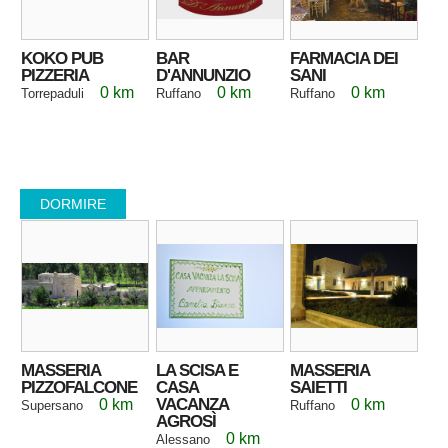
KOKO PUB
BAR
FARMACIA DEI
PIZZERIA
D'ANNUNZIO
SANI
0 km
0 km
0 km
Torrepaduli
Ruffano
Ruffano
DORMIRE
MASSERIA
LA SCISA E
MASSERIA
PIZZOFALCONE
CASA
SAIETTI
VACANZA
0 km
0 km
Supersano
Ruffano
AGROSÌ
0 km
Alessano