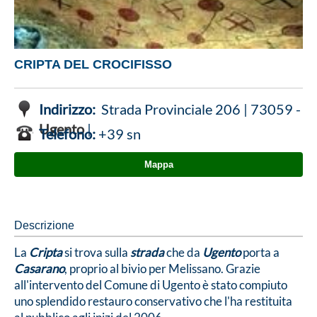
CRIPTA DEL CROCIFISSO
Indirizzo:
Strada Provinciale 206 | 73059 -
Ugento
|
Telefono:
+39 sn
Mappa
Descrizione
La
Cripta
si trova sulla
strada
che da
Ugento
porta a
Casarano
, proprio al bivio per Melissano. Grazie
all'intervento del Comune di Ugento è stato compiuto
uno splendido restauro conservativo che l'ha restituita