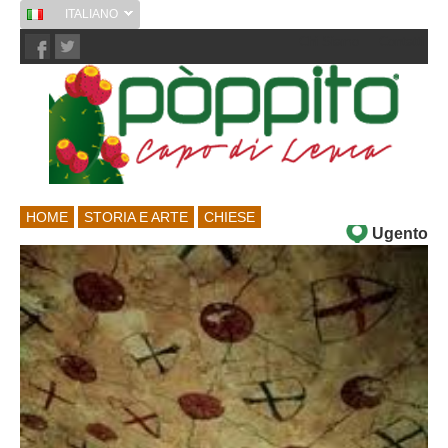
ITALIANO
Chi Siamo
Contatti
HOME
STORIA E ARTE
CHIESE
Ugento