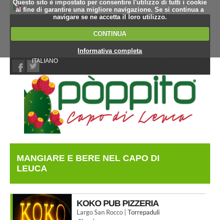
Questo sito è impostato per consentire l'utilizzo di tutti i cookie
al fine di garantire una migliore navigazione. Se si continua a
navigare se ne accetta il loro utilizzo.
CONTINUA
Informativa completa
ITALIANO
Chi Siamo
Contatti
MANGIARE E BERE NEL CAPO DI
LEUCA
KOKO PUB PIZZERIA
Largo San Rocco |
Torrepaduli