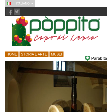
ITALIANO
Chi Siamo
Contatti
HOME
STORIA E ARTE
MUSEI
Parabita