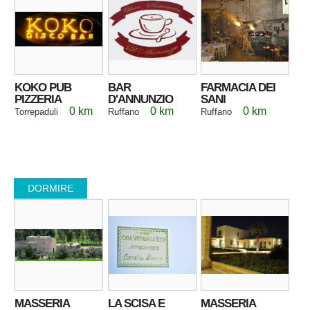
KOKO PUB
BAR
FARMACIA DEI
PIZZERIA
D'ANNUNZIO
SANI
0 km
0 km
0 km
Torrepaduli
Ruffano
Ruffano
DORMIRE
MASSERIA
LA SCISA E
MASSERIA