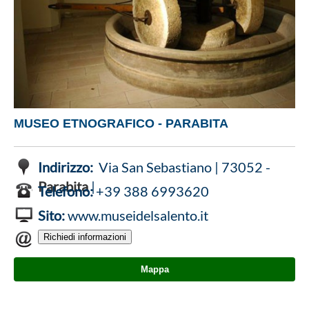
MUSEO ETNOGRAFICO - PARABITA
Indirizzo:
Via San Sebastiano | 73052 -
Parabita
|
Telefono:
+39 388 6993620
Sito:
www.museidelsalento.it
Mappa