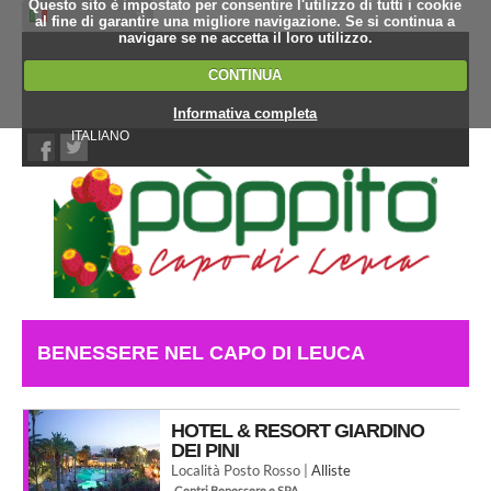
Questo sito è impostato per consentire l'utilizzo di tutti i cookie
al fine di garantire una migliore navigazione. Se si continua a
navigare se ne accetta il loro utilizzo.
CONTINUA
Informativa completa
ITALIANO
Chi Siamo
Contatti
BENESSERE NEL CAPO DI LEUCA
HOTEL & RESORT GIARDINO
DEI PINI
Località Posto Rosso |
Alliste
Centri Benessere e SPA