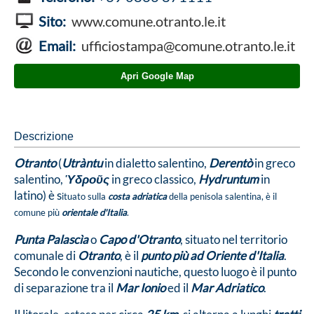
Sito:
www.comune.otranto.le.it
Email:
ufficiostampa@comune.otranto.le.it
Apri Google Map
Descrizione
Otranto
(
Utràntu
in dialetto salentino,
Derentò
in greco
salentino,
Ὑδροῦς
in greco classico,
Hydruntum
in
latino) è s
ituato sulla
costa adriatica
della penisola salentina, è il
comune più
orientale d'Italia
.
Punta Palascìa
o
Capo d'Otranto
, situato nel territorio
comunale di
Otranto
, è il
punto più ad Oriente d'Italia
.
Secondo le convenzioni nautiche, questo luogo è il punto
di separazione tra il
Mar Ionio
ed il
Mar Adriatico
.