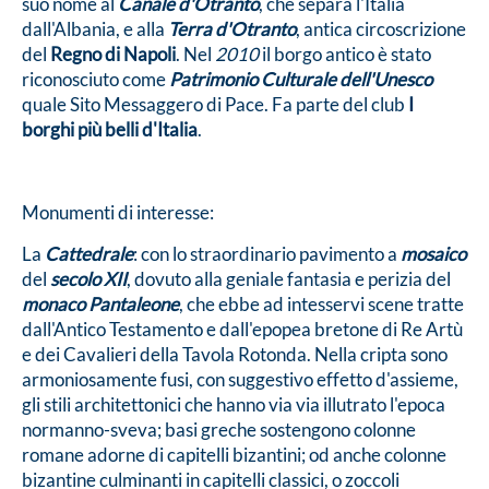
suo nome al
Canale d'Otranto
, che separa l'Italia
dall'Albania, e alla
Terra d'Otranto
, antica circoscrizione
del
Regno di Napoli
. Nel
2010
il borgo antico è stato
riconosciuto come
Patrimonio Culturale dell'Unesco
quale Sito Messaggero di Pace. Fa parte del club
I
borghi più belli d'Italia
.
Monumenti di interesse:
La
Cattedrale
: con lo straordinario pavimento a
mosaico
del
secolo XII
, dovuto alla geniale fantasia e perizia del
monaco Pantaleone
, che ebbe ad intesservi scene tratte
dall'Antico Testamento e dall'epopea bretone di Re Artù
e dei Cavalieri della Tavola Rotonda. Nella cripta sono
armoniosamente fusi, con suggestivo effetto d'assieme,
gli stili architettonici che hanno via via illutrato l'epoca
normanno-sveva; basi greche sostengono colonne
romane adorne di capitelli bizantini; od anche colonne
bizantine culminanti in capitelli classici, o zoccoli