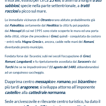
Il litorale, esteso per circa
25 km
, si alterna a lunghi
tratti
sabbiosi
, specie nella parte settentrionale, a
tratti
rocciosi
a picco sul mare.
Le immediate vicinanze di
Otranto
erano abitate probabilmente già
dal
Paleolitico
, certamente dal
Neolitico
; la città fu poi popolata
dai
Messapi
(di cui nel 1995 sono state scoperte le mura ed una porta
della città), stirpe che precedeva i
Greci
, quindi - conquistata da costoro
- entrò nella
Magna Grecia
e, ancora, cadde nelle mani dei
Romani
,
diventando presto municipio.
Fondata forse dai
Tarantini
, subì nei secoli l'occupazione di
Greci
,
Romani
,
Longobardi
, e fu ripetutamente assediata dai
Saraceni
e dai
Turchi
che se ne impadronirono l'
11 agosto del 1480
, abbandonandosi
ad un sanguinoso saccheggio.
Dapprima centro
messapico
e
romano
, poi
bizantino
e
più tardi
aragonese
, si sviluppa attorno all'imponente
castello
e alla
cattedrale normanna
.
Sede arcivescovile e rilevante centro turistico, ha dato il