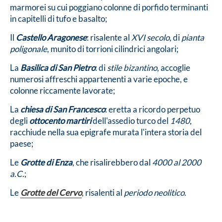
marmorei su cui poggiano colonne di porfido terminanti
in capitelli di tufo e basalto;
Il
Castello Aragonese
: risalente al
XVI secolo
, di
pianta
poligonale
, munito di torrioni cilindrici angolari;
La
Basilica di San Pietro
: di
stile bizantino
, accoglie
numerosi affreschi appartenenti a varie epoche, e
colonne riccamente lavorate;
La
chiesa di San Francesco
: eretta a ricordo perpetuo
degli
ottocento martiri
dell'assedio turco del
1480
,
racchiude nella sua epigrafe murata l'intera storia del
paese;
Le
Grotte di Enza
, che risalirebbero dal
4000 al 2000
a.C.
;
Le
Grotte del Cervo
, risalenti al
periodo neolitico
.