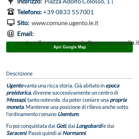
Indirizzo:
Piazza Adolfo Colosso, 1 |
Telefono:
+39 0833 557001
Sito:
www.comune.ugento.le.it
Email:
protocollo.comune.ugento@pec.rupar.puglia.i
Apri Google Map
Descrizione
Ugento
vanta una ricca storia. Già abitato in
epoca
preistorica
, divenne successivamente un centro di
Messapi
, tanto notevole, da poter coniare una
propria
moneta
. Mantenne una posizione di rilievo anche sotto
l'ordinamento romano
Uxentum
;
Fu poi conquistata dai
Goti
, dai
Longobardi
e dai
Saraceni
. Passò quindi ai
Normanni
.