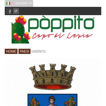
ITALIANO
Chi Siamo
Contatti
HOME
PAESI
UGENTO