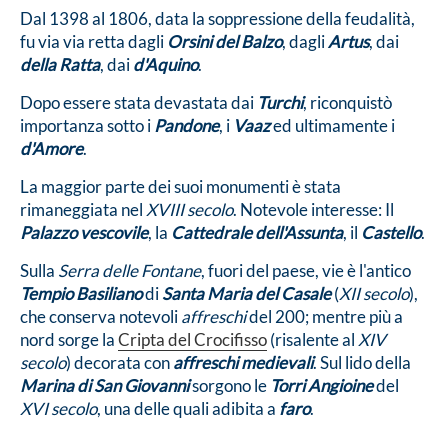
Dal 1398 al 1806, data la soppressione della feudalità,
fu via via retta dagli
Orsini del Balzo
, dagli
Artus
, dai
della Ratta
, dai
d'Aquino
.
Dopo essere stata devastata dai
Turchi
, riconquistò
importanza sotto i
Pandone
, i
Vaaz
ed ultimamente i
d'Amore
.
La maggior parte dei suoi monumenti è stata
rimaneggiata nel
XVIII secolo
. Notevole interesse: Il
Palazzo vescovile
, la
Cattedrale dell'Assunta
, il
Castello
.
Sulla
Serra delle Fontane
, fuori del paese, vie è l'antico
Tempio Basiliano
di
Santa Maria del Casale
(
XII secolo
),
che conserva notevoli
affreschi
del 200; mentre più a
nord sorge la
Cripta del Crocifisso
(risalente al
XIV
secolo
) decorata con
affreschi medievali
. Sul lido della
Marina di San Giovanni
sorgono le
Torri Angioine
del
XVI secolo
, una delle quali adibita a
faro
.