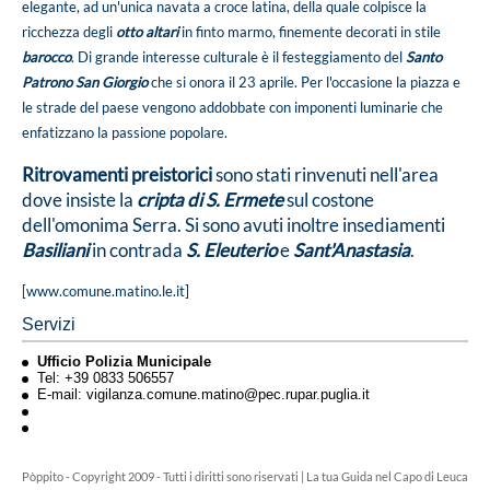
elegante, ad un'unica navata a croce latina, della quale colpisce la
ricchezza degli
otto altari
in finto marmo, finemente decorati in stile
barocco
. Di grande interesse culturale è il festeggiamento del
Santo
Patrono San Giorgio
che si onora il 23 aprile. Per l'occasione la piazza e
le strade del paese vengono addobbate con imponenti luminarie che
enfatizzano la passione popolare.
Ritrovamenti preistorici
sono stati rinvenuti nell'area
dove insiste la
cripta di S. Ermete
sul costone
dell'omonima Serra. Si sono avuti inoltre insediamenti
Basiliani
in contrada
S. Eleuterio
e
Sant'Anastasia
.
[www.comune.matino.le.it]
Servizi
Ufficio Polizia Municipale
Tel: +39 0833 506557
E-mail: vigilanza.comune.matino@pec.rupar.puglia.it
Pòppito - Copyright 2009 - Tutti i diritti sono riservati | La tua Guida nel Capo di Leuca