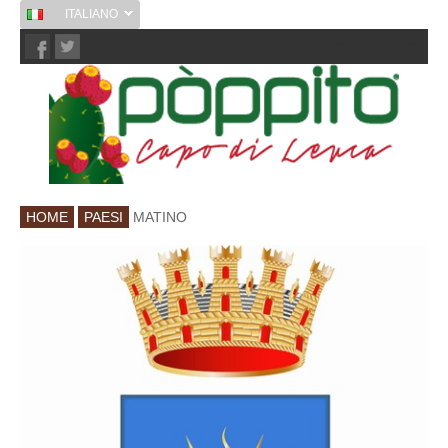
ITALIANO
Chi Siamo
Contatti
HOME
PAESI
MATINO