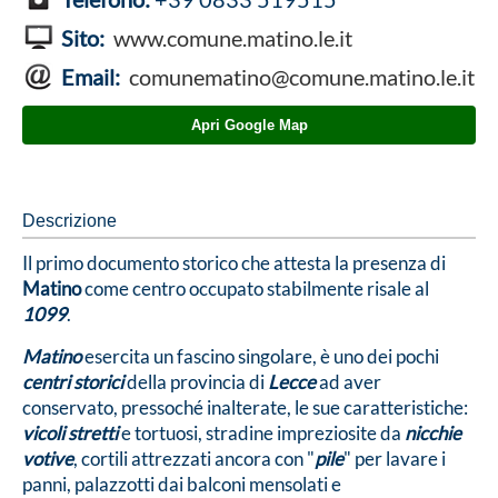
Sito:
www.comune.matino.le.it
Email:
comunematino@comune.matino.le.it
Apri Google Map
Descrizione
Il primo documento storico che attesta la presenza di
Matino
come centro occupato stabilmente risale al
1099
.
Matino
esercita un fascino singolare, è uno dei pochi
centri storici
della provincia di
Lecce
ad aver
conservato, pressoché inalterate, le sue caratteristiche:
vicoli stretti
e tortuosi, stradine impreziosite da
nicchie
votive
, cortili attrezzati ancora con "
pile
" per lavare i
panni, palazzotti dai balconi mensolati e