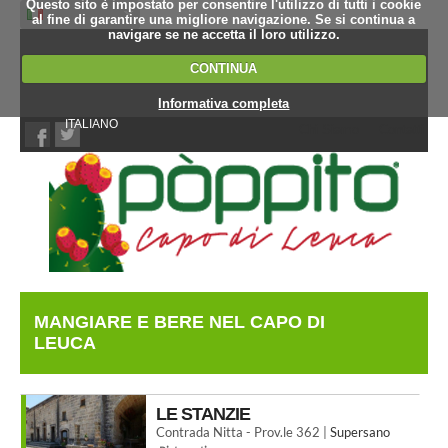
Questo sito è impostato per consentire l'utilizzo di tutti i cookie
al fine di garantire una migliore navigazione. Se si continua a
navigare se ne accetta il loro utilizzo.
CONTINUA
Informativa completa
ITALIANO
Chi Siamo
Contatti
MANGIARE E BERE NEL CAPO DI
LEUCA
LE STANZIE
Contrada Nitta - Prov.le 362 |
Supersano