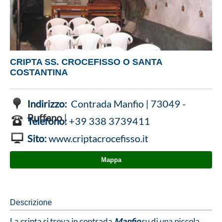
CRIPTA SS. CROCEFISSO O SANTA
COSTANTINA
Indirizzo:
Contrada Manfio | 73049 -
Ruffano
|
Telefono:
+39 338 3739411
Sito:
www.criptacrocefisso.it
Mappa
Descrizione
La cripta si trova in contrada
Manfio
su di una piccola