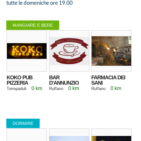
tutte le domeniche ore 19.00
MANGIARE E BERE
KOKO PUB
BAR
FARMACIA DEI
PIZZERIA
D'ANNUNZIO
SANI
0 km
0 km
0 km
Torrepaduli
Ruffano
Ruffano
DORMIRE