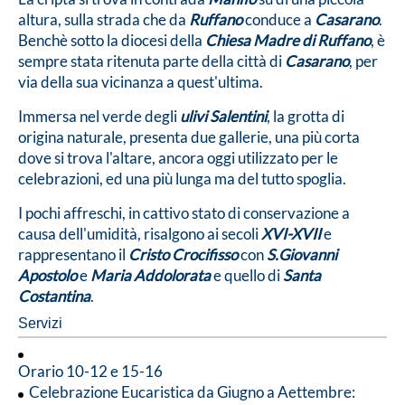
altura, sulla strada che da
Ruffano
conduce a
Casarano
.
Benchè sotto la diocesi della
Chiesa Madre di Ruffano
, è
sempre stata ritenuta parte della città di
Casarano
, per
via della sua vicinanza a quest'ultima.
Immersa nel verde degli
ulivi Salentini
, la grotta di
origina naturale, presenta due gallerie, una più corta
dove si trova l'altare, ancora oggi utilizzato per le
celebrazioni, ed una più lunga ma del tutto spoglia.
I pochi affreschi, in cattivo stato di conservazione a
causa dell'umidità, risalgono ai secoli
XVI-XVII
e
rappresentano il
Cristo Crocifisso
con
S.Giovanni
Apostolo
e
Maria Addolorata
e quello di
Santa
Costantina
.
Servizi
Orario 10-12 e 15-16
Celebrazione Eucaristica da Giugno a Aettembre: