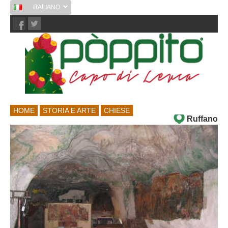
ITALIANO
Chi Siamo
Contatti
HOME
STORIA E ARTE
CHIESE
Ruffano