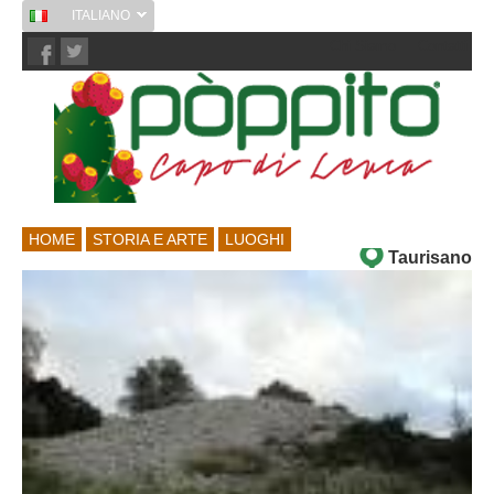
ITALIANO
Chi Siamo
Contatti
HOME
STORIA E ARTE
LUOGHI
Taurisano