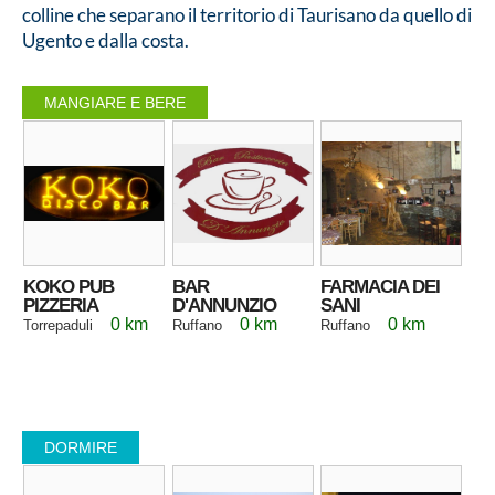
colline che separano il territorio di Taurisano da quello di
Ugento e dalla costa.
MANGIARE E BERE
KOKO PUB
BAR
FARMACIA DEI
PIZZERIA
D'ANNUNZIO
SANI
0 km
0 km
0 km
Torrepaduli
Ruffano
Ruffano
DORMIRE