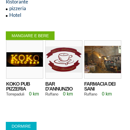
Ristorante
pizzeria
Hotel
MANGIARE E BERE
KOKO PUB
BAR
FARMACIA DEI
PIZZERIA
D'ANNUNZIO
SANI
0 km
0 km
0 km
Torrepaduli
Ruffano
Ruffano
DORMIRE