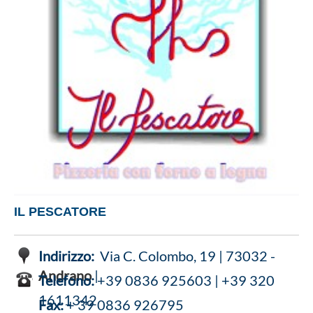
IL PESCATORE
Indirizzo:
Via C. Colombo, 19 | 73032 -
Andrano
|
Telefono:
+39 0836 925603 | +39 320
1611342
Fax:
+ 39 0836 926795