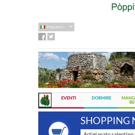
ITALIANO
EVENTI
DORMIRE
MANGI
BE
SHOPPING 
Artigianato salentino