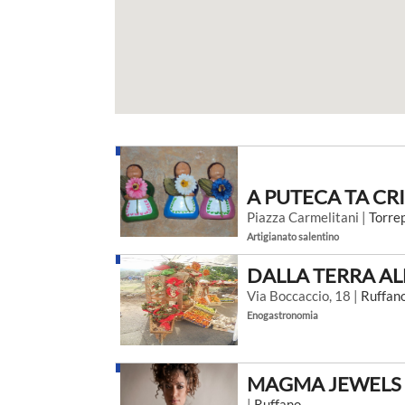
A PUTECA TA CR
Piazza Carmelitani |
Torre
Artigianato salentino
DALLA TERRA A
Via Boccaccio, 18 |
Ruffan
Enogastronomia
MAGMA JEWELS
|
Ruffano