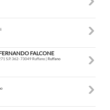
i
 FERNANDO FALCONE
271 S.P. 362- 73049 Ruffano |
Ruffano
no