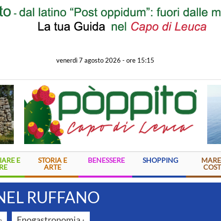
venerdì 7 agosto 2026
-
ore 15:15
ARE E
STORIA E
BENESSERE
SHOPPING
MARE
RE
ARTE
COST
NEL RUFFANO
Enogastronomia