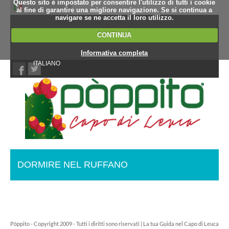
Questo sito è impostato per consentire l'utilizzo di tutti i cookie
al fine di garantire una migliore navigazione. Se si continua a
navigare se ne accetta il loro utilizzo.
CONTINUA
Informativa completa
ITALIANO
Chi Siamo
Contatti
DORMIRE NEL RUFFANO
Pòppito - Copyright 2009 - Tutti i diritti sono riservati | La tua Guida nel Capo di Leuca