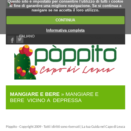
Questo sito è impostato per consentire l'utilizzo di tutti i cookie
al fine di garantire una migliore navigazione. Se si continua a
navigare se ne accetta il loro utilizzo.
CONTINUA
Informativa completa
ITALIANO
Chi Siamo
Contatti
MANGIARE E BERE
» MANGIARE E
BERE VICINO A DEPRESSA
Pòppito - Copyright 2009 - Tutti i diritti sono riservati | La tua Guida nel Capo di Leuca