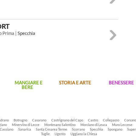
ORT
o Prima |
Specchia
MANGIARE E
STORIA E ARTE
BENESSERE
BERE
drano
Botrugno
Casarano
Castrignano del Capo
Castro
Collepasso
Corsan
iano
Minervino di Lecce
Montesano Salentino
Morciano di Leuca
Muro Leccese
 Cassiano
Sanarica
Santa Cesarea Terme
Scorrano
Specchia
Spongano
Super
Tuglie
Ugento
Uggiano la Chiesa