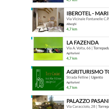
IBEROTEL - MAR
Via Vicinale Fontanelle C.P
Alberghi
4,7 km
LA FAZENDA
Via A. Volta, 66 |
Torrepadu
Agriturismi
4,7 km
AGRITURISMO T
Strada Felline |
Ugento
Agriturismi
4,7 km
PALAZZO PASANI
Via Caracciolo, 28 |
Torrep