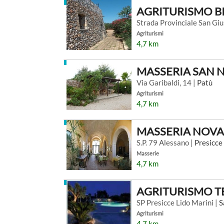
AGRITURISMO B
Strada Provinciale San Gi
Agriturismi
4,7 km
MASSERIA SAN N
Via Garibaldi, 14 |
Patù
Agriturismi
4,7 km
MASSERIA NOVA
S.P. 79 Alessano |
Presicce
Masserie
4,7 km
AGRITURISMO T
SP Presicce Lido Marini |
S
Agriturismi
4,7 km