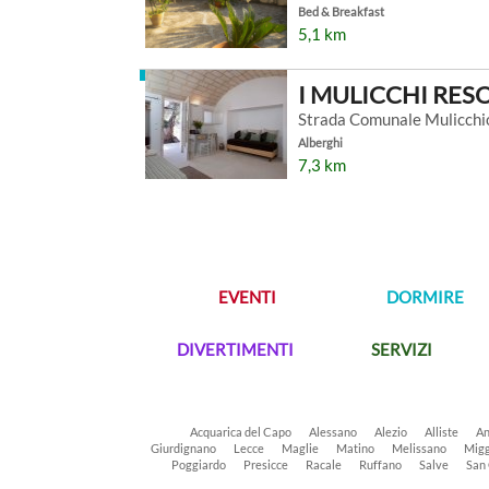
Bed & Breakfast
5,1 km
I MULICCHI RES
Strada Comunale Mulicchi
Alberghi
7,3 km
EVENTI
DORMIRE
DIVERTIMENTI
SERVIZI
Acquarica del Capo
Alessano
Alezio
Alliste
An
Giurdignano
Lecce
Maglie
Matino
Melissano
Migg
Poggiardo
Presicce
Racale
Ruffano
Salve
San