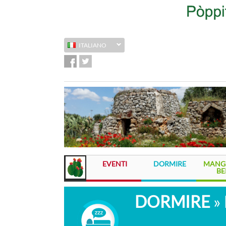
ITALIANO
EVENTI
DORMIRE
MANGI
BE
DORMIRE
»