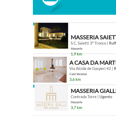
MASSERIA SAIET
S.C. Saietti 3° Tronco |
Ruf
Masserie
1,9 km
A CASA DA MAR
Via Alcide de Gasperi 42 |
R
Case Vacanza
3,6 km
MASSERIA GIALL
Contrada Torre |
Ugento
Masserie
3,7 km