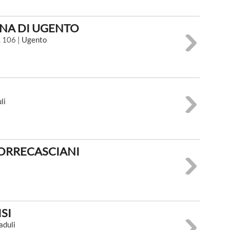
INA DI UGENTO
. 106 |
Ugento
li
ORRECASCIANI
SI
aduli