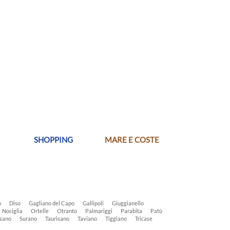
SHOPPING
MARE E COSTE
o
Diso
Gagliano del Capo
Gallipoli
Giuggianello
Nociglia
Ortelle
Otranto
Palmariggi
Parabita
Patù
sano
Surano
Taurisano
Taviano
Tiggiano
Tricase