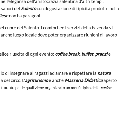
 nell'eleganza dell'aristocrazia salentina d'altri tempi.
 sapori del
Salento
con degustazione di tipicità prodotte nella
liese
non ha paragoni.
el cuore del Salento. I comfort ed i servizi della Fazenda vi
anche luogo ideale dove poter organizzare riunioni di lavoro
felice riuscita di ogni evento:
coffee break
,
buffet
,
pranzi
e
llo di insegnare ai ragazzi ad amare e rispettare la
natura
 del circo. L'
agriturismo
è anche
Masseria Didattica
aperto
cerimonie
per le quali viene organizzato un menù tipico della
cucina