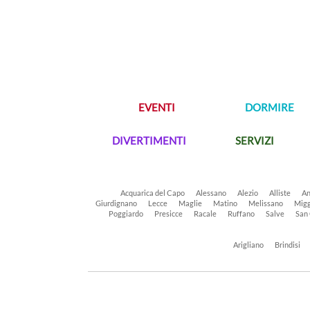
EVENTI
DORMIRE
DIVERTIMENTI
SERVIZI
Acquarica del Capo
Alessano
Alezio
Alliste
An
Giurdignano
Lecce
Maglie
Matino
Melissano
Migg
Poggiardo
Presicce
Racale
Ruffano
Salve
San
Arigliano
Brindisi