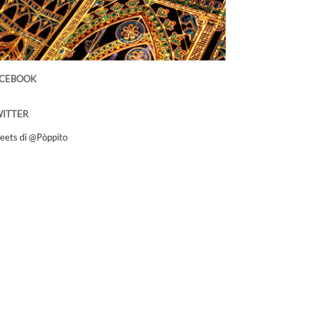
ACEBOOK
ITTER
eets di @Pòppito