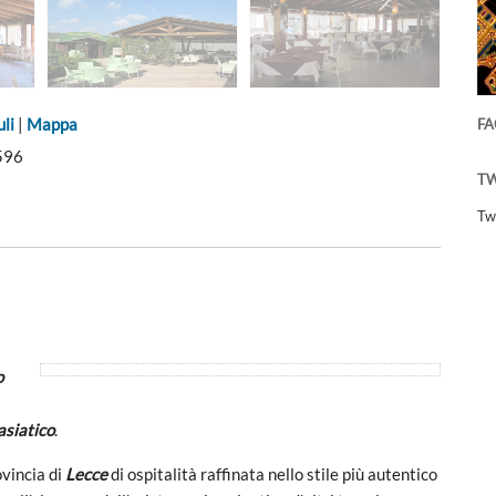
li
|
Mappa
F
596
TW
Tw
o
asiatico
.
ovincia di
Lecce
di ospitalità raffinata nello stile più autentico