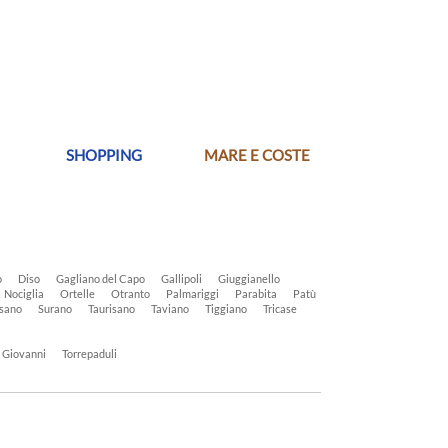
SHOPPING
MARE E COSTE
o
Diso
Gagliano del Capo
Gallipoli
Giuggianello
Nociglia
Ortelle
Otranto
Palmariggi
Parabita
Patù
sano
Surano
Taurisano
Taviano
Tiggiano
Tricase
n Giovanni
Torrepaduli