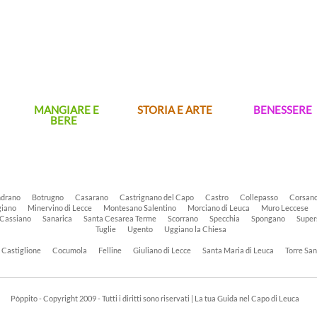
MANGIARE E
STORIA E ARTE
BENESSERE
BERE
drano
Botrugno
Casarano
Castrignano del Capo
Castro
Collepasso
Corsan
iano
Minervino di Lecce
Montesano Salentino
Morciano di Leuca
Muro Leccese
 Cassiano
Sanarica
Santa Cesarea Terme
Scorrano
Specchia
Spongano
Super
Tuglie
Ugento
Uggiano la Chiesa
Castiglione
Cocumola
Felline
Giuliano di Lecce
Santa Maria di Leuca
Torre Sa
Pòppito - Copyright 2009 - Tutti i diritti sono riservati | La tua Guida nel Capo di Leuca