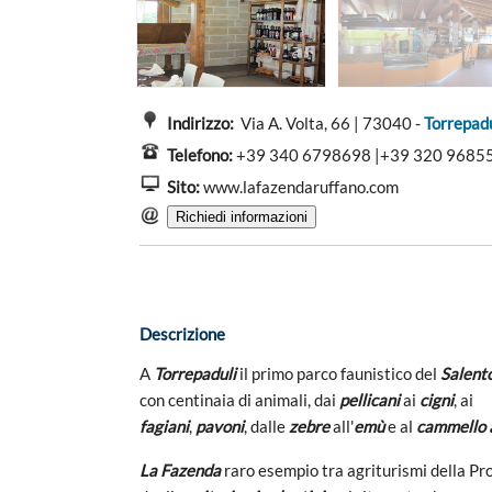
Indirizzo:
Via A. Volta, 66 | 73040 -
Torrepadu
Telefono:
+39 340 6798698 |+39 320 9685
Sito:
www.lafazendaruffano.com
Descrizione
A
Torrepaduli
il primo parco faunistico del
Salent
con centinaia di animali, dai
pellicani
ai
cigni
, ai
fagiani
,
pavoni
, dalle
zebre
all'
emù
e al
cammello 
La Fazenda
raro esempio tra agriturismi della Pr