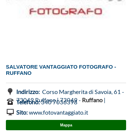
SALVATORE VANTAGGIATO FOTOGRAFO -
RUFFANO
Indirizzo:
Corso Margherita di Savoia, 61 -
73049 Ruffano | 73049 -
Ruffano
|
Telefono:
340 7036398
Sito:
www.fotovantaggiato.it
Mappa