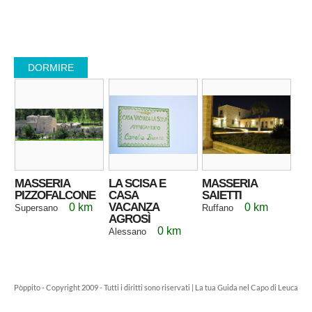
DORMIRE
MASSERIA
LA SCISA E
MASSERIA
PIZZOFALCONE
CASA
SAIETTI
VACANZA
0 km
0 km
Supersano
Ruffano
AGROSÌ
0 km
Alessano
Pòppito - Copyright 2009 - Tutti i diritti sono riservati | La tua Guida nel Capo di Leuca