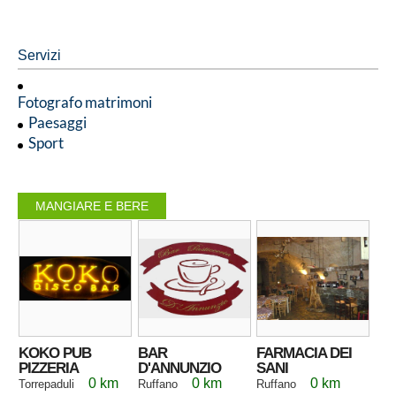
Servizi
Fotografo matrimoni
Paesaggi
Sport
MANGIARE E BERE
KOKO PUB
BAR
FARMACIA DEI
PIZZERIA
D'ANNUNZIO
SANI
0 km
0 km
0 km
Torrepaduli
Ruffano
Ruffano