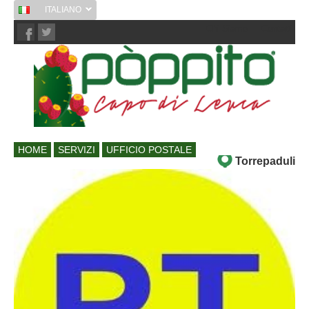
ITALIANO
Chi Siamo
Contatti
HOME
SERVIZI
UFFICIO POSTALE
Torrepaduli