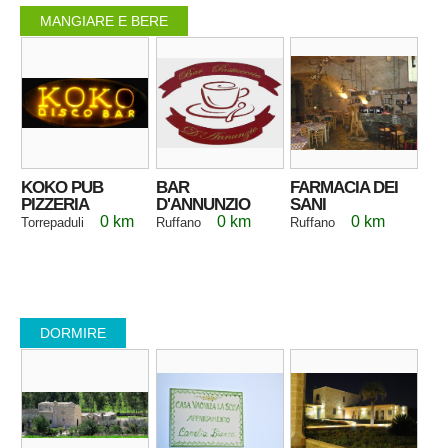
MANGIARE E BERE
KOKO PUB
BAR
FARMACIA DEI
PIZZERIA
D'ANNUNZIO
SANI
0 km
0 km
0 km
Torrepaduli
Ruffano
Ruffano
DORMIRE