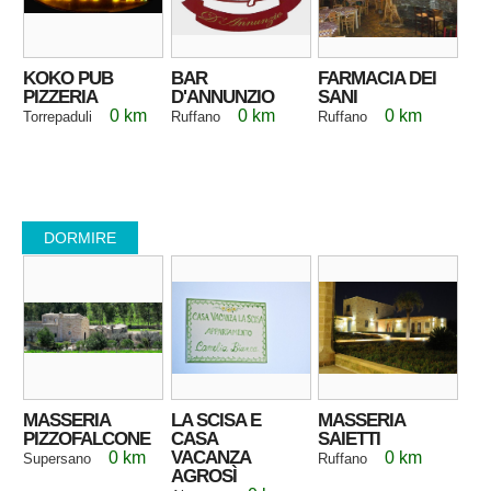
KOKO PUB
BAR
FARMACIA DEI
PIZZERIA
D'ANNUNZIO
SANI
0 km
0 km
0 km
Torrepaduli
Ruffano
Ruffano
DORMIRE
MASSERIA
LA SCISA E
MASSERIA
PIZZOFALCONE
CASA
SAIETTI
VACANZA
0 km
0 km
Supersano
Ruffano
AGROSÌ