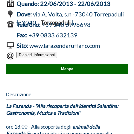
Quando:
22/06/2013 - 22/06/2013
Dove:
via A. Volta, s.n -73040 Torrepaduli
|73040 -
Torrepaduli
|
Telefono:
+39 340 6798698
Fax:
+39 0833 632139
Sito:
www.lafazendaruffano.com
Mappa
Descrizione
La Fazenda - "Alla riscoperta dell'identità Salentina:
Gastronomia, Musica e Tradizioni"
ore 18,00 - Alla scoperta degli
animali della
Fazenda
: Esperte guide ci accompagneranno alla