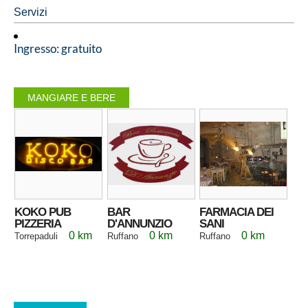
Servizi
Ingresso: gratuito
MANGIARE E BERE
KOKO PUB
BAR
FARMACIA DEI
PIZZERIA
D'ANNUNZIO
SANI
0 km
0 km
0 km
Torrepaduli
Ruffano
Ruffano