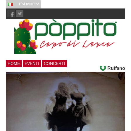
ITALIANO
Chi Siamo
Contatti
HOME
EVENTI
CONCERTI
Ruffano