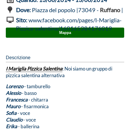
Dove:
Piazza del popolo |73049 -
Ruffano
|
Sito:
www.facebook.com/pages/I-Mariglia-
Pizzica-salentina/160165384176019
Mappa
Descrizione
I Mariglia Pizzica Salentina
: Noi siamo un gruppo di
pizzica salentina alternativa
Lorenzo
- tamburello
Alessio
- basso
Francesca
- chitarra
Mauro
- fisarmonica
Sofia
- voce
Claudio
- voce
Erika
- ballerina