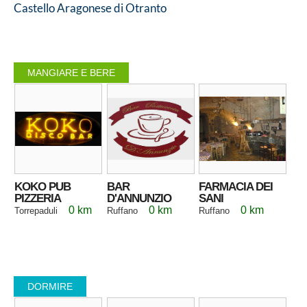
Castello Aragonese di Otranto
MANGIARE E BERE
KOKO PUB
BAR
FARMACIA DEI
PIZZERIA
D'ANNUNZIO
SANI
0 km
0 km
0 km
Torrepaduli
Ruffano
Ruffano
DORMIRE