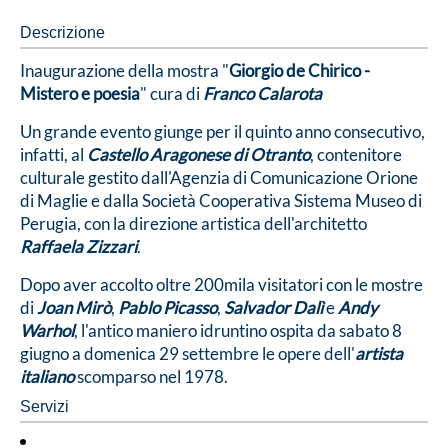
Descrizione
Inaugurazione della mostra "
Giorgio de Chirico -
Mistero e poesia
" cura di
Franco Calarota
Un grande evento giunge per il quinto anno consecutivo,
infatti, al
Castello Aragonese di Otranto
, contenitore
culturale gestito dall'Agenzia di Comunicazione Orione
di Maglie e dalla Società Cooperativa Sistema Museo di
Perugia, con la direzione artistica dell'architetto
Raffaela Zizzari
.
Dopo aver accolto oltre 200mila visitatori con le mostre
di
Joan Mirò
,
Pablo Picasso
,
Salvador Dalì
e
Andy
Warhol
, l'antico maniero idruntino ospita da sabato 8
giugno a domenica 29 settembre le opere dell'
artista
italiano
scomparso nel 1978.
Servizi