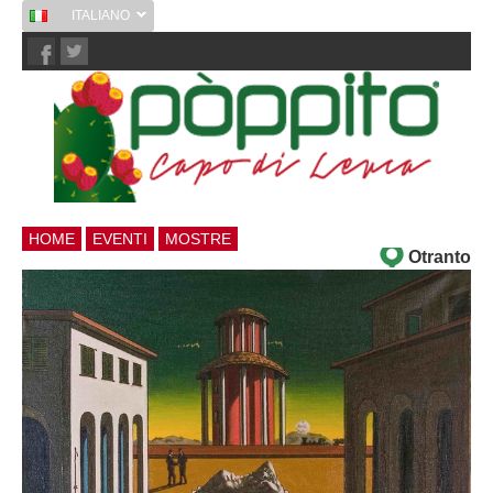
ITALIANO
Chi Siamo
Contatti
HOME
EVENTI
MOSTRE
Otranto