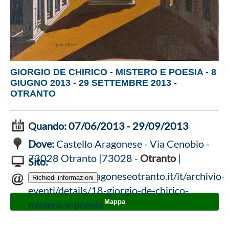
GIORGIO DE CHIRICO - MISTERO E POESIA - 8
GIUGNO 2013 - 29 SETTEMBRE 2013 -
OTRANTO
Quando:
07/06/2013 - 29/09/2013
Dove:
Castello Aragonese - Via Cenobio -
73028 Otranto |73028 -
Otranto
|
Sito:
www.castelloaragoneseotranto.it/it/archivio-
eventi/details/18-giorgio-de-chirico-
Mappa
mistero-e-poesia