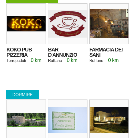
KOKO PUB
BAR
FARMACIA DEI
PIZZERIA
D'ANNUNZIO
SANI
0 km
0 km
0 km
Torrepaduli
Ruffano
Ruffano
DORMIRE