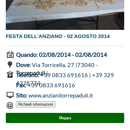
FESTA DELL'ANZIANO - 02 AGOSTO 2014
Quando:
02/08/2014 - 02/08/2014
Dove:
Via Torricella, 27 |73040 -
Torrepaduli
|
Telefono:
+39 0833 691616 | +39 329
4378774
Fax:
+39 0833 691616
Sito:
www.anzianitorrepaduli.it
Mappa