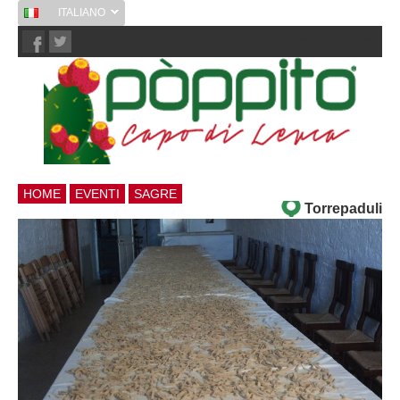
ITALIANO
Chi Siamo
Contatti
HOME
EVENTI
SAGRE
Torrepaduli