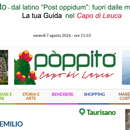
venerdì 7 agosto 2026
-
ore 11:33
ARE E
STORIA E
BENESSERE
SHOPPING
MARE
RE
ARTE
COST
Taurisano
P
EMILIO