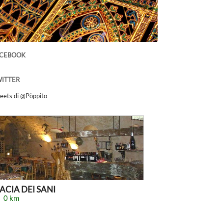
ACEBOOK
ITTER
eets di @Pòppito
CIA DEI SANI
0 km