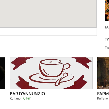
F
TW
Tw
BAR D'ANNUNZIO
FARMA
0 km
Ruffano
Ruffano