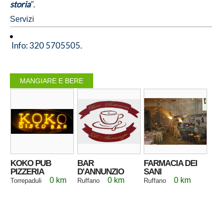
storia
".
Servizi
Info: 320 5705505.
MANGIARE E BERE
KOKO PUB
BAR
FARMACIA DEI
PIZZERIA
D'ANNUNZIO
SANI
0 km
0 km
0 km
Torrepaduli
Ruffano
Ruffano