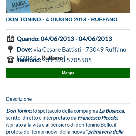
DON TONINO - 4 GIUGNO 2013 - RUFFANO
Quando:
04/06/2013 - 04/06/2013
Dove:
via Cesare Battisti - 73049 Ruffano
|73049 -
Ruffano
|
Telefono:
+39 320 5705505
Mappa
Descrizione
Don Tonino
, lo spettacolo della compagnia
La Busacca
,
scritto, diretto e interpretato da
Francesco Piccolo
,
ispirato alla vita e al pensiero di don Tonino Bello, il
profeta dei tempi nuovi, della nuova "
primavera della