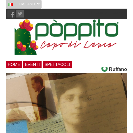
ITALIANO
Chi Siamo
Contatti
HOME
EVENTI
SPETTACOLI
Ruffano