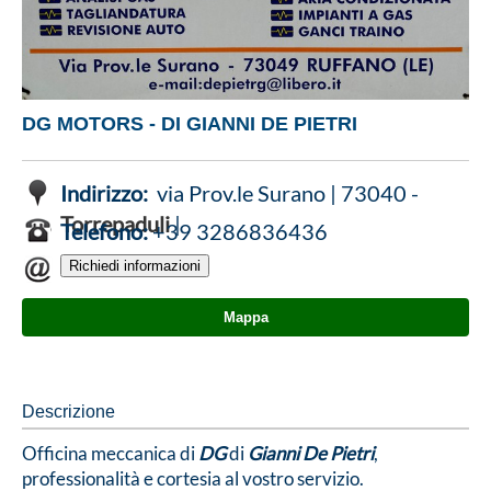
DG MOTORS - DI GIANNI DE PIETRI
Indirizzo:
via Prov.le Surano | 73040 -
Torrepaduli
|
Telefono:
+39 3286836436
Mappa
Descrizione
Officina meccanica di
DG
di
Gianni De Pietri
,
professionalità e cortesia al vostro servizio.