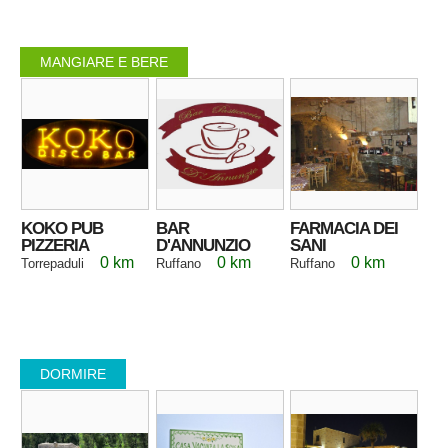
MANGIARE E BERE
KOKO PUB
BAR
FARMACIA DEI
PIZZERIA
D'ANNUNZIO
SANI
0 km
0 km
0 km
Torrepaduli
Ruffano
Ruffano
DORMIRE