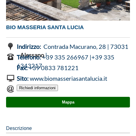
BIO MASSERIA SANTA LUCIA
Indirizzo:
Contrada Macurano, 28 | 73031
-
Alessano
|
Telefono:
+39 335 266967 |+39 335
6343217
Fax:
+39 0833 781221
Sito:
www.biomasseriasantalucia.it
Mappa
Descrizione