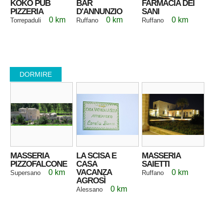
KOKO PUB
BAR
FARMACIA DEI
PIZZERIA
D'ANNUNZIO
SANI
0 km
0 km
0 km
Torrepaduli
Ruffano
Ruffano
DORMIRE
MASSERIA
LA SCISA E
MASSERIA
PIZZOFALCONE
CASA
SAIETTI
VACANZA
0 km
0 km
Supersano
Ruffano
AGROSÌ
0 km
Alessano