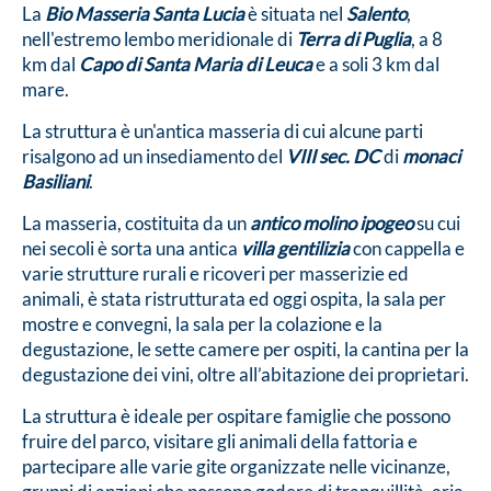
La
Bio Masseria Santa Lucia
è situata nel
Salento
,
nell'estremo lembo meridionale di
Terra di Puglia
, a 8
km dal
Capo di Santa Maria di Leuca
e a soli 3 km dal
mare.
La struttura è un'antica masseria di cui alcune parti
risalgono ad un insediamento del
VIII sec. DC
di
monaci
Basiliani
.
La masseria, costituita da un
antico molino ipogeo
su cui
nei secoli è sorta una antica
villa gentilizia
con cappella e
varie strutture rurali e ricoveri per masserizie ed
animali, è stata ristrutturata ed oggi ospita, la sala per
mostre e convegni, la sala per la colazione e la
degustazione, le sette camere per ospiti, la cantina per la
degustazione dei vini, oltre all’abitazione dei proprietari.
La struttura è ideale per ospitare famiglie che possono
fruire del parco, visitare gli animali della fattoria e
partecipare alle varie gite organizzate nelle vicinanze,