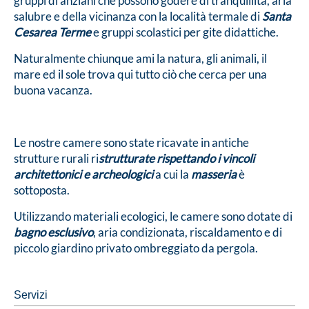
gruppi di anziani che possono godere di tranquillità, aria
salubre e della vicinanza con la località termale di
Santa
Cesarea Terme
e gruppi scolastici per gite didattiche.
Naturalmente chiunque ami la natura, gli animali, il
mare ed il sole trova qui tutto ciò che cerca per una
buona vacanza.
Le nostre camere sono state ricavate in antiche
strutture rurali ri
strutturate rispettando i vincoli
architettonici e archeologici
a cui la
masseria
è
sottoposta.
Utilizzando materiali ecologici, le camere sono dotate di
bagno esclusivo
, aria condizionata, riscaldamento e di
piccolo giardino privato ombreggiato da pergola.
Servizi