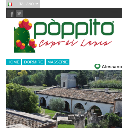
ITALIANO
Chi Siamo
Contatti
HOME
DORMIRE
MASSERIE
Alessano