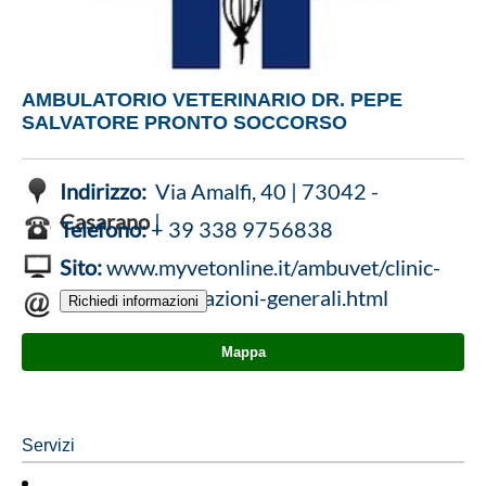
AMBULATORIO VETERINARIO DR. PEPE
SALVATORE PRONTO SOCCORSO
Indirizzo:
Via Amalfi, 40 | 73042 -
Casarano
|
Telefono:
+ 39 338 9756838
Sito:
www.myvetonline.it/ambuvet/clinic-
sitemap-informazioni-generali.html
Mappa
Servizi