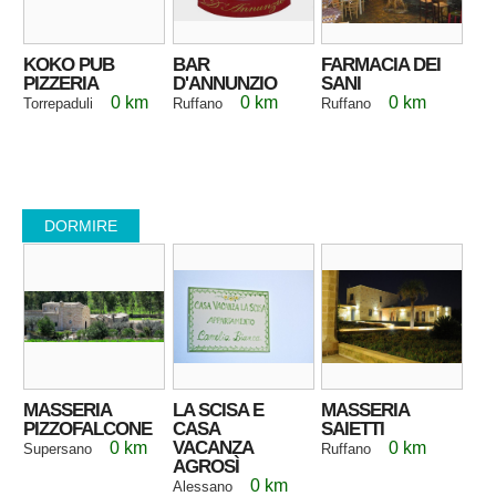
KOKO PUB
BAR
FARMACIA DEI
PIZZERIA
D'ANNUNZIO
SANI
0 km
0 km
0 km
Torrepaduli
Ruffano
Ruffano
DORMIRE
MASSERIA
LA SCISA E
MASSERIA
PIZZOFALCONE
CASA
SAIETTI
VACANZA
0 km
0 km
Supersano
Ruffano
AGROSÌ
0 km
Alessano