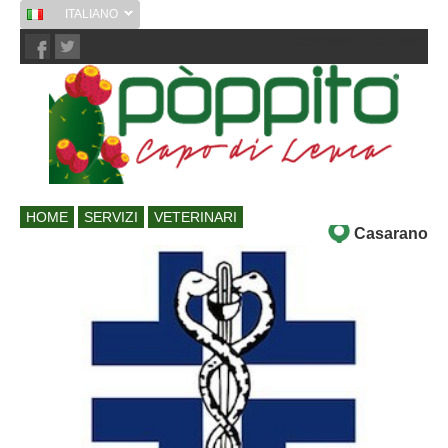
ITALIANO
Chi Siamo
Contatti
HOME
SERVIZI
VETERINARI
Casarano