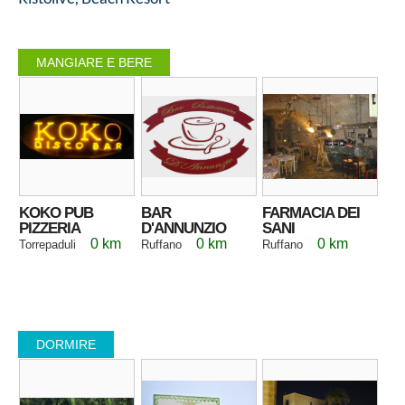
MANGIARE E BERE
KOKO PUB
BAR
FARMACIA DEI
PIZZERIA
D'ANNUNZIO
SANI
0 km
0 km
0 km
Torrepaduli
Ruffano
Ruffano
DORMIRE