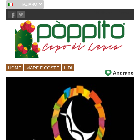
ITALIANO
Chi Siamo
Contatti
HOME
MARE E COSTE
LIDI
Andrano