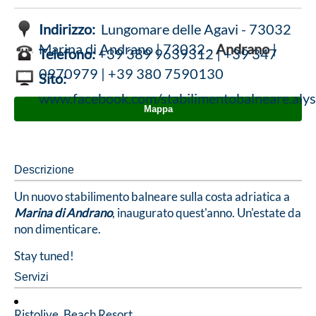
Indirizzo:
Lungomare delle Agavi - 73032
Marina di Andrano | 73032 -
Andrano
|
Telefono:
+39 389 9639312 | +39 347
0970979 | +39 380 7590130
Sito:
www.facebook.com/stabilimentobalneare.aly
Mappa
Descrizione
Un nuovo stabilimento balneare sulla costa adriatica a
Marina di Andrano
, inaugurato quest'anno. Un'estate da
non dimenticare.
Stay tuned!
Servizi
Ristolive, Beach Resort