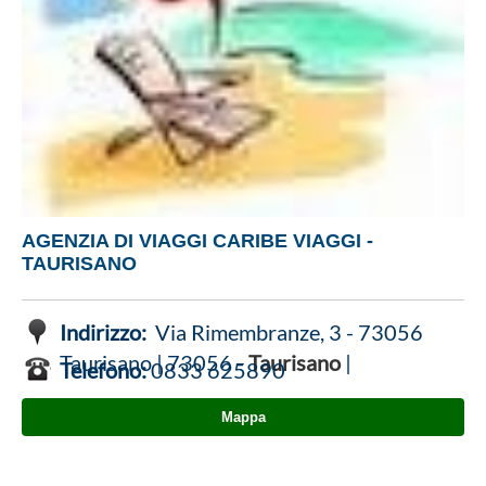
AGENZIA DI VIAGGI CARIBE VIAGGI -
TAURISANO
Indirizzo:
Via Rimembranze, 3 - 73056
Taurisano | 73056 -
Taurisano
|
Telefono:
0833 625890
Mappa