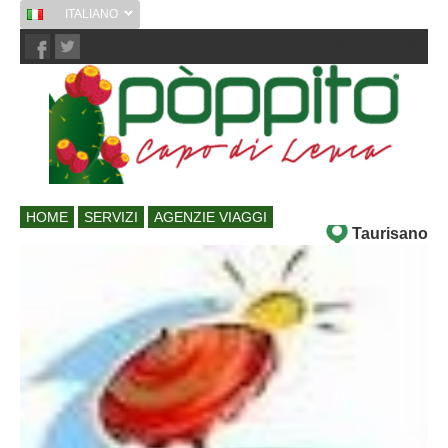
ITALIANO
Chi Siamo
Contatti
HOME
SERVIZI
AGENZIE VIAGGI
Taurisano