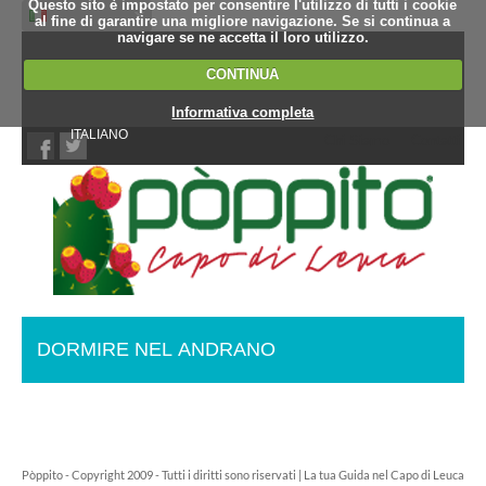
Questo sito è impostato per consentire l'utilizzo di tutti i cookie
al fine di garantire una migliore navigazione. Se si continua a
navigare se ne accetta il loro utilizzo.
CONTINUA
Informativa completa
ITALIANO
Chi Siamo
Contatti
DORMIRE NEL ANDRANO
Pòppito - Copyright 2009 - Tutti i diritti sono riservati | La tua Guida nel Capo di Leuca