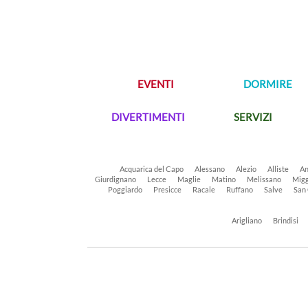
EVENTI
DORMIRE
DIVERTIMENTI
SERVIZI
Acquarica del Capo
Alessano
Alezio
Alliste
An
Giurdignano
Lecce
Maglie
Matino
Melissano
Migg
Poggiardo
Presicce
Racale
Ruffano
Salve
San
Arigliano
Brindisi