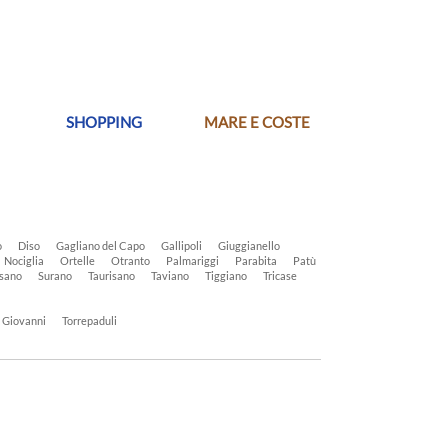
SHOPPING
MARE E COSTE
o
Diso
Gagliano del Capo
Gallipoli
Giuggianello
Nociglia
Ortelle
Otranto
Palmariggi
Parabita
Patù
sano
Surano
Taurisano
Taviano
Tiggiano
Tricase
n Giovanni
Torrepaduli