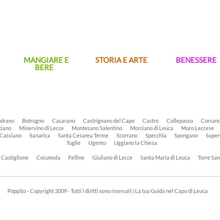
MANGIARE E
STORIA E ARTE
BENESSERE
BERE
drano
Botrugno
Casarano
Castrignano del Capo
Castro
Collepasso
Corsan
iano
Minervino di Lecce
Montesano Salentino
Morciano di Leuca
Muro Leccese
 Cassiano
Sanarica
Santa Cesarea Terme
Scorrano
Specchia
Spongano
Super
Tuglie
Ugento
Uggiano la Chiesa
Castiglione
Cocumola
Felline
Giuliano di Lecce
Santa Maria di Leuca
Torre Sa
Pòppito - Copyright 2009 - Tutti i diritti sono riservati | La tua Guida nel Capo di Leuca