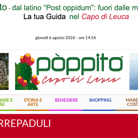
giovedì 6 agosto 2026
-
ore 14:56
ARE E
STORIA E
BENESSERE
SHOPPING
MARE
RE
ARTE
COST
ORREPADULI