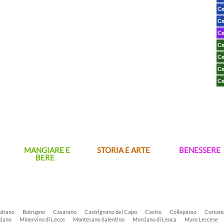
Ce
Ce
Ce
Ce
Ce
Ce
Ce
MANGIARE E
STORIA E ARTE
BENESSERE
BERE
drano
Botrugno
Casarano
Castrignano del Capo
Castro
Collepasso
Corsan
iano
Minervino di Lecce
Montesano Salentino
Morciano di Leuca
Muro Leccese