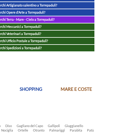
rchi Artigianato salentino a Torrepaduli?
rchi Opere d'Arte a Torrepaduli?
rchi Terra - Mare - Cielo a Torrepaduli?
rchi Meccanici a Torrepaduli?
rchi Veterinari a Torrepaduli?
rchi Ufficio Postale a Torrepaduli?
rchi Spedizioni a Torrepaduli?
SHOPPING
MARE E COSTE
o
Diso
Gagliano del Capo
Gallipoli
Giuggianello
Nociglia
Ortelle
Otranto
Palmariggi
Parabita
Patù