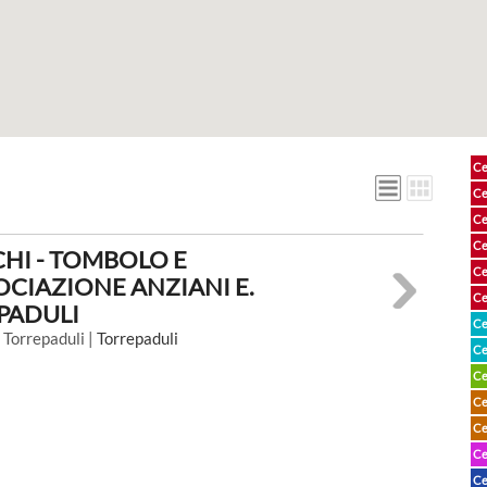
Ce
Ce
Ce
Ce
HI - TOMBOLO E
Ce
CIAZIONE ANZIANI E.
Ce
PADULI
Ce
 Torrepaduli |
Torrepaduli
Ce
Ce
Ce
Ce
Ce
Ce