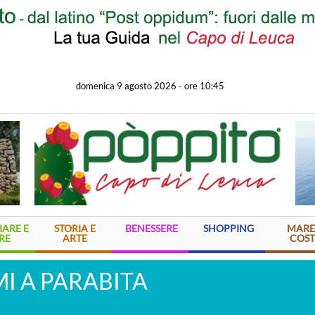
domenica 9 agosto 2026
-
ore 10:45
ARE E
STORIA E
BENESSERE
SHOPPING
MARE
RE
ARTE
COST
I A PARABITA