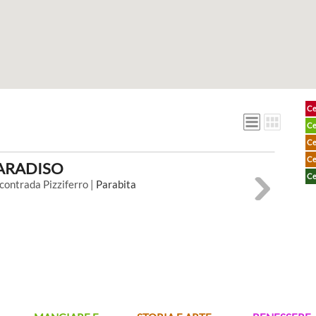
Ce
Ce
Ce
Ce
ARADISO
Ce
contrada Pizziferro |
Parabita