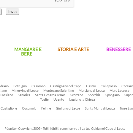
MANGIARE E
STORIA E ARTE
BENESSERE
BERE
drano
Botrugno
Casarano
Castrignano del Capo
Castro
Collepasso
Corsan
iano
Minervino di Lecce
Montesano Salentino
Morciano di Leuca
Muro Leccese
 Cassiano
Sanarica
Santa Cesarea Terme
Scorrano
Specchia
Spongano
Super
Tuglie
Ugento
Uggiano la Chiesa
Castiglione
Cocumola
Felline
Giuliano di Lecce
Santa Maria di Leuca
Torre Sa
Pòppito - Copyright 2009 - Tutti i diritti sono riservati | La tua Guida nel Capo di Leuca