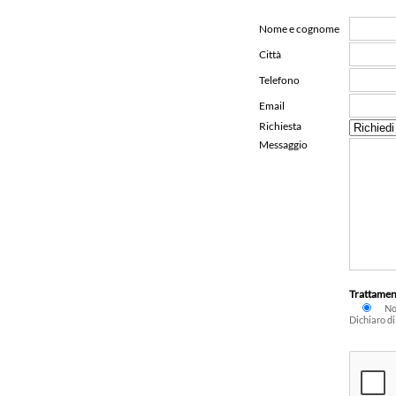
Nome e cognome
Città
Telefono
Email
Richiesta
Messaggio
Trattament
No
Dichiaro di