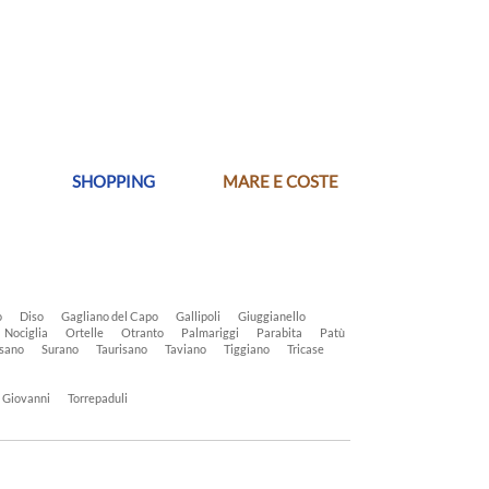
SHOPPING
MARE E COSTE
o
Diso
Gagliano del Capo
Gallipoli
Giuggianello
Nociglia
Ortelle
Otranto
Palmariggi
Parabita
Patù
sano
Surano
Taurisano
Taviano
Tiggiano
Tricase
n Giovanni
Torrepaduli