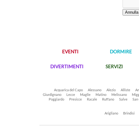
EVENTI
DORMIRE
DIVERTIMENTI
SERVIZI
Acquarica del Capo
Alessano
Alezio
Alliste
An
Giurdignano
Lecce
Maglie
Matino
Melissano
Migg
Poggiardo
Presicce
Racale
Ruffano
Salve
San
Arigliano
Brindisi